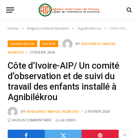
»
»
»
Home
Région Indénié Djuablin
Agnibilékrou
Côte d’Ivoire-AIP/ Un comité d’observation et de suivi du travail des enfants installé à Agnibilékrou
AGNIBILÉKROU
SOCIÉTÉ
BY
ASSOUMOU MARCEL
NGBESSO
2 FÉVRIER 2024
Côte d’Ivoire-AIP/ Un comité
d’observation et de suivi du
travail des enfants installé à
Agnibilékrou
BY
ASSOUMOU MARCEL NGBESSO
2 FÉVRIER 2024
AUCUN COMMENTAIRE
66
VIEWS