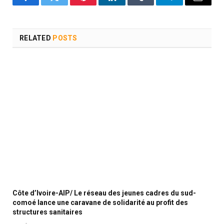
Facebook
Twitter
Pinterest
LinkedIn
Tumblr
Telegram
Email
RELATED
POSTS
Côte d’Ivoire-AIP/ Le réseau des jeunes cadres du sud-
comoé lance une caravane de solidarité au profit des
structures sanitaires