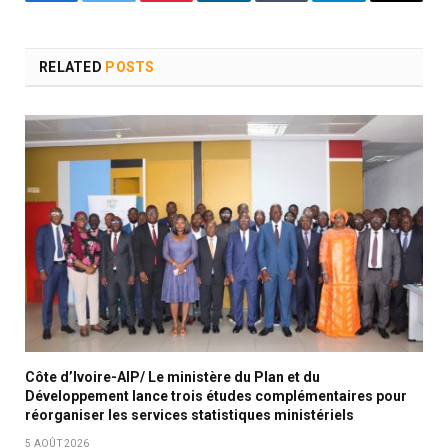
Facebook
Twitter
Pinterest
LinkedIn
Tumblr
Telegram
Email
RELATED
POSTS
Côte d’Ivoire-AIP/ Le ministère du Plan et du
Développement lance trois études complémentaires pour
réorganiser les services statistiques ministériels
5 AOÛT 2026