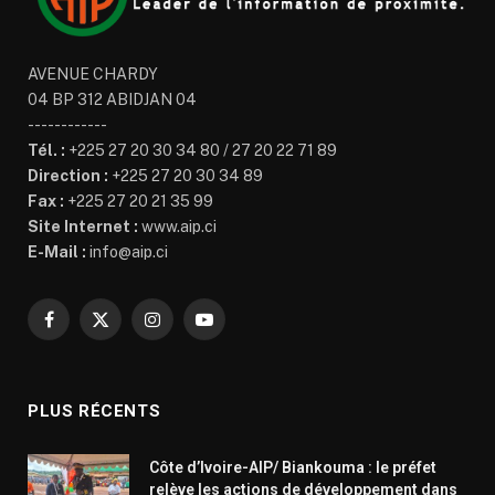
AVENUE CHARDY
04 BP 312 ABIDJAN 04
------------
Tél. :
+225 27 20 30 34 80 / 27 20 22 71 89
Direction :
+225 27 20 30 34 89
Fax :
+225 27 20 21 35 99
Site Internet :
www.aip.ci
E-Mail :
info@aip.ci
Facebook
X
Instagram
YouTube
(Twitter)
PLUS RÉCENTS
Côte d’Ivoire-AIP/ Biankouma : le préfet
relève les actions de développement dans