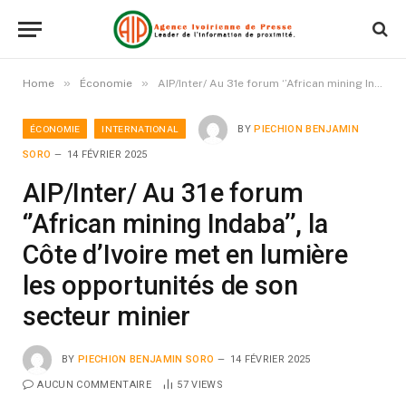
»
»
Home
Économie
AIP/Inter/ Au 31e forum ‘’African mining Indaba’’, la Côte d’Ivoire met en lumière les opportunités de son secteur minier
ÉCONOMIE
INTERNATIONAL
BY
PIECHION BENJAMIN
SORO
14 FÉVRIER 2025
AIP/Inter/ Au 31e forum
‘’African mining Indaba’’, la
Côte d’Ivoire met en lumière
les opportunités de son
secteur minier
BY
PIECHION BENJAMIN SORO
14 FÉVRIER 2025
AUCUN COMMENTAIRE
57
VIEWS