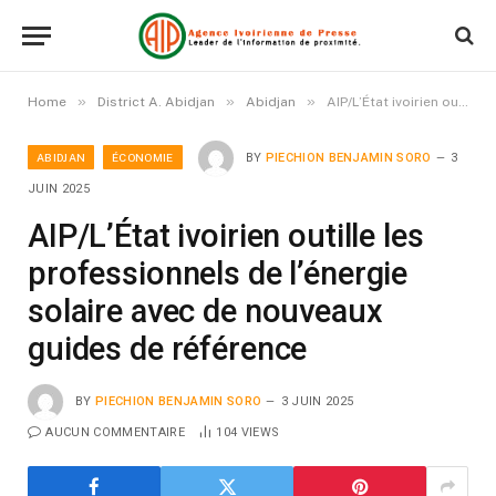
»
»
»
Home
District A. Abidjan
Abidjan
AIP/L’État ivoirien outille les professionnels de l’énergie solaire avec de nouveaux guides de référence
ABIDJAN
ÉCONOMIE
BY
PIECHION BENJAMIN SORO
3
JUIN 2025
AIP/L’État ivoirien outille les
professionnels de l’énergie
solaire avec de nouveaux
guides de référence
BY
PIECHION BENJAMIN SORO
3 JUIN 2025
AUCUN COMMENTAIRE
104
VIEWS