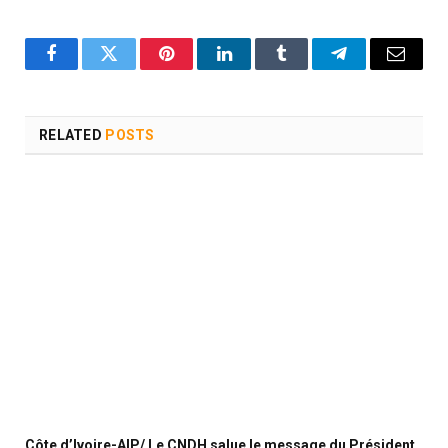
Facebook
Twitter
Pinterest
LinkedIn
Tumblr
Telegram
Email
RELATED
POSTS
Côte d’Ivoire-AIP/ Le CNDH salue le message du Président