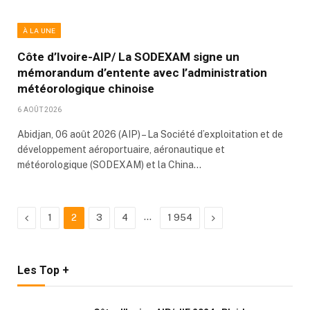
À LA UNE
Côte d’Ivoire-AIP/ La SODEXAM signe un
mémorandum d’entente avec l’administration
météorologique chinoise
6 AOÛT 2026
Abidjan, 06 août 2026 (AIP) – La Société d’exploitation et de
développement aéroportuaire, aéronautique et
météorologique (SODEXAM) et la China…
Previous
…
Next
1
2
3
4
1 954
Les Top +