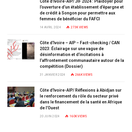
Côte d’Ivoire-AIP/ JIF 2024 : Plaidoyer pour
l’ouverture d’un établissement d’épargne et
de crédit à Songon pour permettre aux
femmes de bénéficier du FAFCI
14 AVRIL 2024
273K
VIEWS
Côte d’Ivoire – AIP – Fact-checking / CAN
2023: Éclairage sur une vague de
désinformation et d’incitations à
l’affrontement communautaire autour de la
compétition (Dossier)
31 JANVIER 2024
266K
VIEWS
Côte d’Ivoire-AIP/ Réflexions à Abidjan sur
le renforcement du rôle du secteur privé
dans le financement de la santé en Afrique
de l’Ouest
20 JUIN 2024
160K
VIEWS