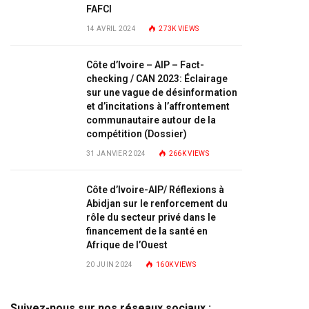
FAFCI
14 AVRIL 2024
273K
VIEWS
Côte d’Ivoire – AIP – Fact-
checking / CAN 2023: Éclairage
sur une vague de désinformation
et d’incitations à l’affrontement
communautaire autour de la
compétition (Dossier)
31 JANVIER 2024
266K
VIEWS
Côte d’Ivoire-AIP/ Réflexions à
Abidjan sur le renforcement du
rôle du secteur privé dans le
financement de la santé en
Afrique de l’Ouest
20 JUIN 2024
160K
VIEWS
Suivez-nous sur nos réseaux sociaux :