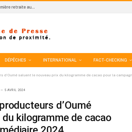
Côte d’Ivoire-AIP/ An 66: Niakara organise sa première retraite aux flambeaux sous le signe de l’unité nationale
DÉPÊCHES
INTERNATIONAL
FACT-CHECKING
urs d’Oumé saluent le nouveau prix du kilogramme de cacao pour la campagn
5 AVRIL 2024
s producteurs d’Oumé
x du kilogramme de cacao
rmédiaire 2024