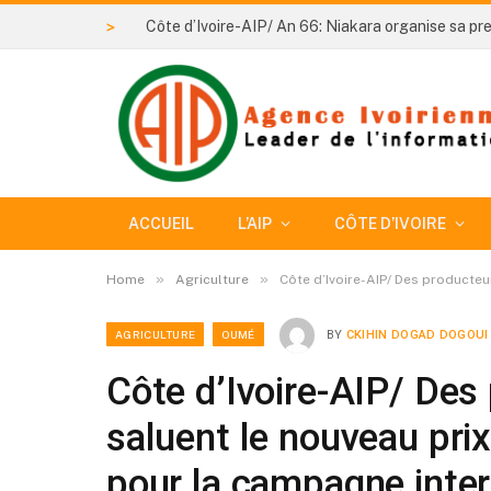
>
ACCUEIL
L’AIP
CÔTE D’IVOIRE
»
»
Home
Agriculture
Côte d’Ivoire-AIP/ Des producte
AGRICULTURE
OUMÉ
BY
CKIHIN DOGAD DOGOUI
Côte d’Ivoire-AIP/ De
saluent le nouveau pri
pour la campagne inte