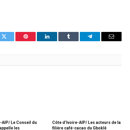
k
Twitter
Pinterest
LinkedIn
Tumblr
Telegram
Email
e-AIP/ Le Conseil du
Côte d’Ivoire-AIP/ Les acteurs de la
ppelle les
filière café-cacao du Gboklê