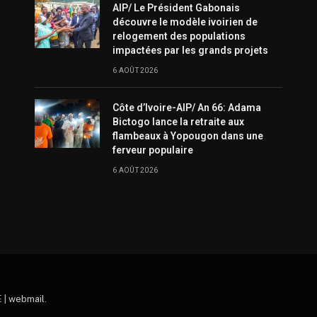
AIP/ Le Président Gabonais
découvre le modèle ivoirien de
relogement des populations
impactées par les grands projets
6 AOÛT 2026
Côte d’Ivoire-AIP/ An 66: Adama
Bictogo lance la retraite aux
flambeaux à Yopougon dans une
ferveur populaire
6 AOÛT 2026
 |
webmail
.