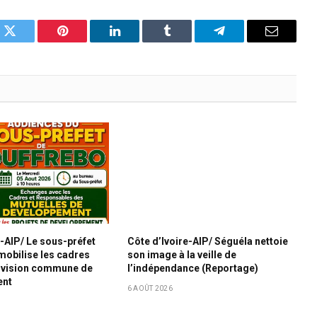
k
Twitter
Pinterest
LinkedIn
Tumblr
Telegram
Email
e-AIP/ Le sous-préfet
Côte d’Ivoire-AIP/ Séguéla nettoie
mobilise les cadres
son image à la veille de
e vision commune de
l’indépendance (Reportage)
ent
6 AOÛT 2026