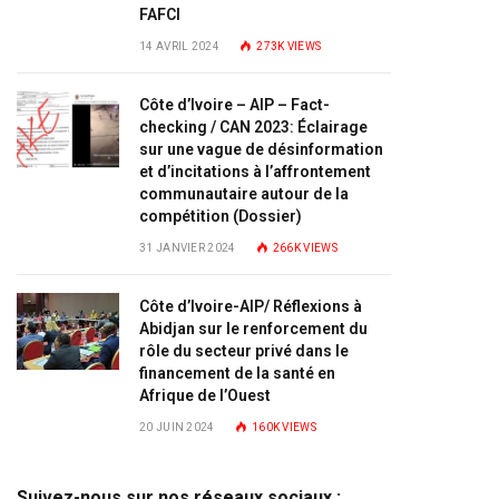
FAFCI
14 AVRIL 2024
273K
VIEWS
Côte d’Ivoire – AIP – Fact-
checking / CAN 2023: Éclairage
sur une vague de désinformation
et d’incitations à l’affrontement
communautaire autour de la
compétition (Dossier)
31 JANVIER 2024
266K
VIEWS
Côte d’Ivoire-AIP/ Réflexions à
Abidjan sur le renforcement du
rôle du secteur privé dans le
financement de la santé en
Afrique de l’Ouest
20 JUIN 2024
160K
VIEWS
Suivez-nous sur nos réseaux sociaux :