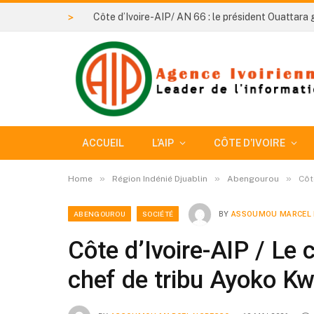
>
ACCUEIL
L’AIP
CÔTE D’IVOIRE
»
»
»
Home
Région Indénié Djuablin
Abengourou
Côt
ABENGOUROU
SOCIÉTÉ
BY
ASSOUMOU MARCEL
Côte d’Ivoire-AIP / Le 
chef de tribu Ayoko K