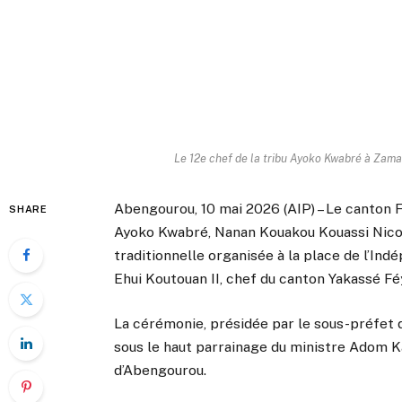
Le 12e chef de la tribu Ayoko Kwabré à Zam
Abengourou, 10 mai 2026 (AIP) – Le canton F
SHARE
Ayoko Kwabré, Nanan Kouakou Kouassi Nicol
traditionnelle organisée à la place de l’In
Ehui Koutouan II, chef du canton Yakassé Fé
La cérémonie, présidée par le sous-préfet
sous le haut parrainage du ministre Adom K
d’Abengourou.