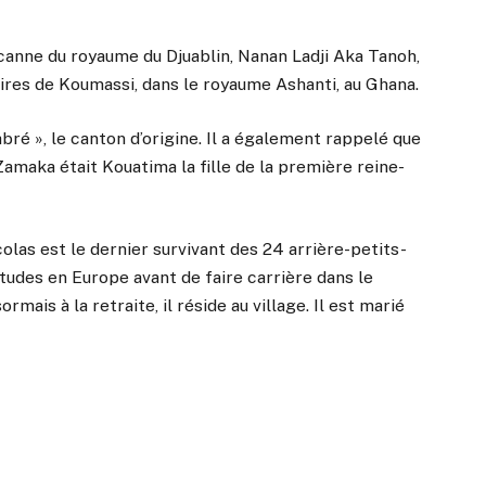
e-canne du royaume du Djuablin, Nanan Ladji Aka Tanoh,
ires de Koumassi, dans le royaume Ashanti, au Ghana.
abré », le canton d’origine. Il a également rappelé que
Zamaka était Kouatima la fille de la première reine-
las est le dernier survivant des 24 arrière-petits-
s études en Europe avant de faire carrière dans le
mais à la retraite, il réside au village. Il est marié