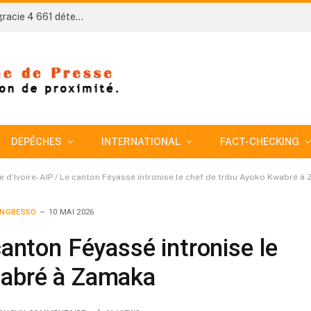
Côte d’Ivoire-AIP/ AN 66 : le président Ouattara gracie 4 661 détenus et annonce une réforme électorale (Round up)
DÉPÊCHES
INTERNATIONAL
FACT-CHECKING
e d’Ivoire-AIP / Le canton Féyassé intronise le chef de tribu Ayoko Kwabré à
 NGBESSO
10 MAI 2026
canton Féyassé intronise le
wabré à Zamaka