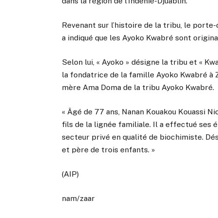
dans la région de l’Indénié-Djuablin.
Revenant sur l’histoire de la tribu, le port
a indiqué que les Ayoko Kwabré sont origina
Selon lui, « Ayoko » désigne la tribu et « Kw
la fondatrice de la famille Ayoko Kwabré à 
mère Ama Doma de la tribu Ayoko Kwabré.
« Âgé de 77 ans, Nanan Kouakou Kouassi Nico
fils de la lignée familiale. Il a effectué se
secteur privé en qualité de biochimiste. Désor
et père de trois enfants. »
(AIP)
nam/zaar