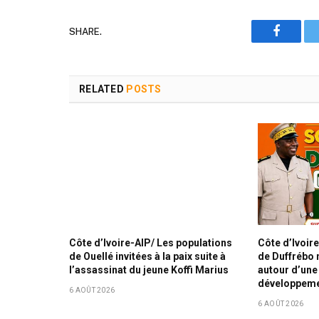
SHARE.
Faceboo
RELATED
POSTS
Côte d’Ivoire-AIP/ Les populations
Côte d’Ivoir
de Ouellé invitées à la paix suite à
de Duffrébo 
l’assassinat du jeune Koffi Marius
autour d’un
développem
6 AOÛT 2026
6 AOÛT 2026