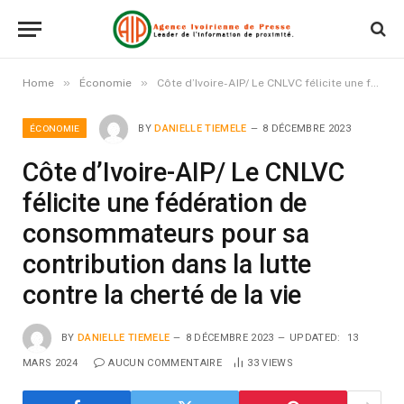
»
»
Home
Économie
Côte d’Ivoire-AIP/ Le CNLVC félicite une fédération de consommateurs pour sa contribution dans la lutte contre la cherté de la vie
ÉCONOMIE
BY
DANIELLE TIEMELE
8 DÉCEMBRE 2023
Côte d’Ivoire-AIP/ Le CNLVC
félicite une fédération de
consommateurs pour sa
contribution dans la lutte
contre la cherté de la vie
BY
DANIELLE TIEMELE
8 DÉCEMBRE 2023
UPDATED:
13
MARS 2024
AUCUN COMMENTAIRE
33
VIEWS