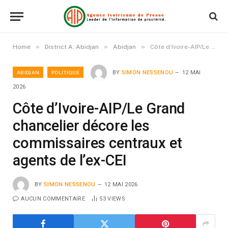
»
»
»
Home
District A. Abidjan
Abidjan
Côte d’Ivoire-AIP/Le Grand chancelier décore les commissaires centraux et agents de l’ex-CEI
ABIDJAN
POLITIQUE
BY
SIMON NESSENOU
12 MAI
2026
Côte d’Ivoire-AIP/Le Grand
chancelier décore les
commissaires centraux et
agents de l’ex-CEI
BY
SIMON NESSENOU
12 MAI 2026
AUCUN COMMENTAIRE
53
VIEWS