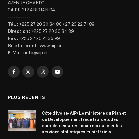
AVENUE CHARDY
04 BP 312 ABIDJAN 04
------------
Tél. :
+225 27 20 30 34 80 / 27 20 22 71 89
Direction :
+225 27 20 30 34 89
Fax :
+225 27 20 21 35 99
Site Internet :
www.aip.ci
E-Mail :
info@aip.ci
Facebook
X
Instagram
YouTube
(Twitter)
PLUS RÉCENTS
Côte d’Ivoire-AIP/ Le ministère du Plan et
du Développement lance trois études
complémentaires pour réorganiser les
services statistiques ministériels