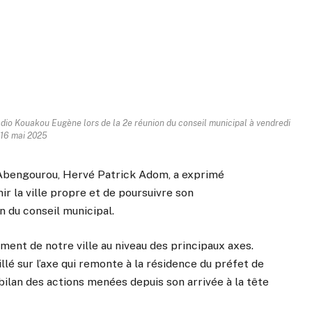
io Kouakou Eugène lors de la 2e réunion du conseil municipal à vendredi
16 mai 2025
d’Abengourou, Hervé Patrick Adom, a exprimé
r la ville propre et de poursuivre son
n du conseil municipal.
ment de notre ville au niveau des principaux axes.
illé sur l’axe qui remonte à la résidence du préfet de
bilan des actions menées depuis son arrivée à la tête