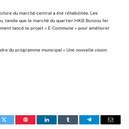
oiture du marché central a été réhabilitée. Les
u, tandis que le marché du quartier HKB Bonzou 1er
lement lancé le projet « E-Commune » pour améliorer
 cadre du programme municipal « Une nouvelle vision
k
Twitter
Pinterest
LinkedIn
Tumblr
Telegram
Email