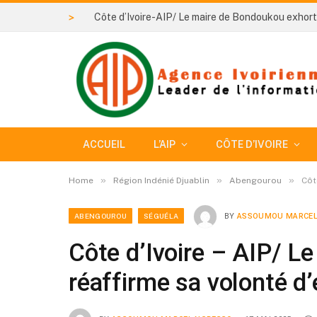
>
ACCUEIL
L’AIP
CÔTE D’IVOIRE
»
»
»
Home
Région Indénié Djuablin
Abengourou
Côt
ABENGOUROU
SÉGUÉLA
BY
ASSOUMOU MARCEL
Côte d’Ivoire – AIP/ L
réaffirme sa volonté d’e