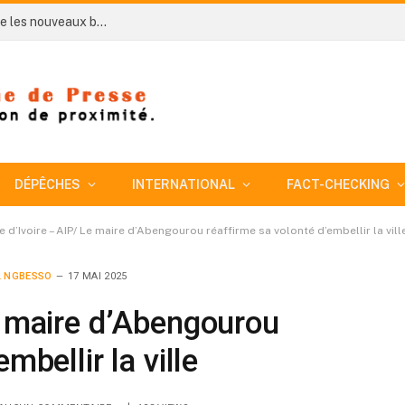
Côte d’Ivoire-AIP/ Le maire de Bondoukou exhorte les nouveaux bacheliers à devenir des acteurs du développement de la région
DÉPÊCHES
INTERNATIONAL
FACT-CHECKING
e d’Ivoire – AIP/ Le maire d’Abengourou réaffirme sa volonté d’embellir la vill
 NGBESSO
17 MAI 2025
e maire d’Abengourou
mbellir la ville