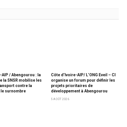
-AIP / Abengourou : la
Côte d’Ivoire-AIP/ L’ONG Eveil – CI
de la SNSR mobilise les
organise un forum pour définir les
ransport contre la
projets prioritaires de
 le surnombre
développement à Abengourou
5 AOÛT 2026