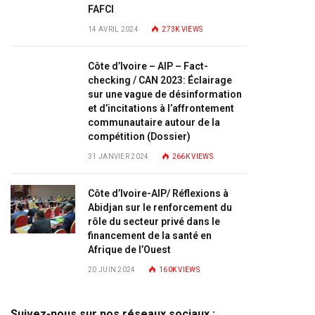
FAFCI
14 AVRIL 2024
273K
VIEWS
Côte d’Ivoire – AIP – Fact-
checking / CAN 2023: Éclairage
sur une vague de désinformation
et d’incitations à l’affrontement
communautaire autour de la
compétition (Dossier)
31 JANVIER 2024
266K
VIEWS
Côte d’Ivoire-AIP/ Réflexions à
Abidjan sur le renforcement du
rôle du secteur privé dans le
financement de la santé en
Afrique de l’Ouest
20 JUIN 2024
160K
VIEWS
Suivez-nous sur nos réseaux sociaux :