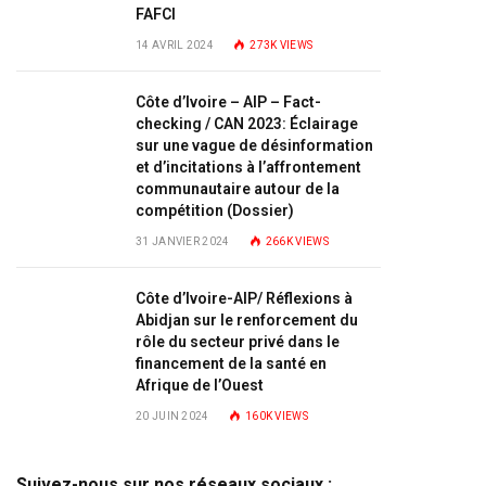
FAFCI
14 AVRIL 2024
273K
VIEWS
Côte d’Ivoire – AIP – Fact-
checking / CAN 2023: Éclairage
sur une vague de désinformation
et d’incitations à l’affrontement
communautaire autour de la
compétition (Dossier)
31 JANVIER 2024
266K
VIEWS
Côte d’Ivoire-AIP/ Réflexions à
Abidjan sur le renforcement du
rôle du secteur privé dans le
financement de la santé en
Afrique de l’Ouest
20 JUIN 2024
160K
VIEWS
Suivez-nous sur nos réseaux sociaux :