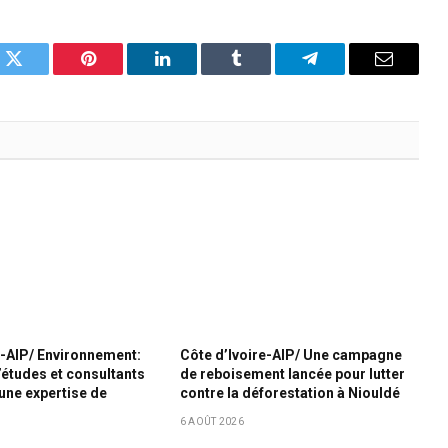
k
Twitter
Pinterest
LinkedIn
Tumblr
Telegram
Email
e-AIP/ Environnement:
Côte d’Ivoire-AIP/ Une campagne
’études et consultants
de reboisement lancée pour lutter
une expertise de
contre la déforestation à Niouldé
6 AOÛT 2026