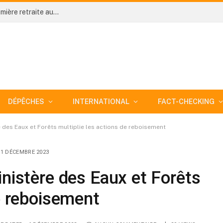
Côte d’Ivoire-AIP/ An 66: Niakara organise sa première retraite aux flambeaux sous le signe de l’unité nationale
DÉPÊCHES
INTERNATIONAL
FACT-CHECKING
e des Eaux et Forêts multiplie les actions de reboisement
1 DÉCEMBRE 2023
inistère des Eaux et Forêts
de reboisement