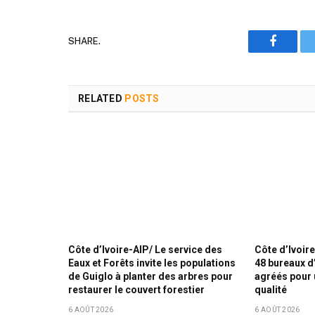
SHARE.
Faceboo
RELATED
POSTS
Côte d’Ivoire-AIP/ Le service des
Côte d’Ivoir
Eaux et Forêts invite les populations
48 bureaux d
de Guiglo à planter des arbres pour
agréés pour 
restaurer le couvert forestier
qualité
6 AOÛT 2026
6 AOÛT 2026