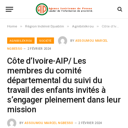
»
»
»
Home
Région Indénié Djuablin
Agnibilékrou
Côte d’Ivoire-AIP/ Les membres du comité départemental du suivi du travail des enfants invités à s’engager pleinement dans leur mission
AGNIBILÉKROU
SOCIÉTÉ
BY
ASSOUMOU MARCEL
NGBESSO
2 FÉVRIER 2024
Côte d’Ivoire-AIP/ Les
membres du comité
départemental du suivi du
travail des enfants invités à
s’engager pleinement dans leur
mission
BY
ASSOUMOU MARCEL NGBESSO
2 FÉVRIER 2024