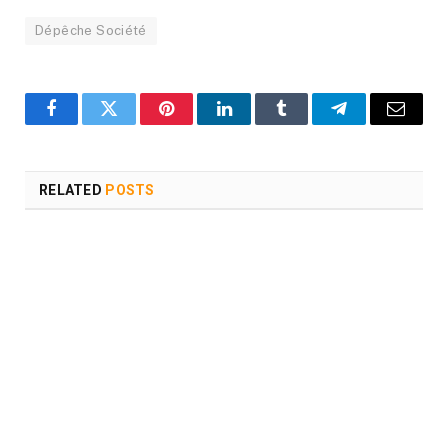
Dépêche Société
Facebook
Twitter
Pinterest
LinkedIn
Tumblr
Telegram
Email
RELATED
POSTS