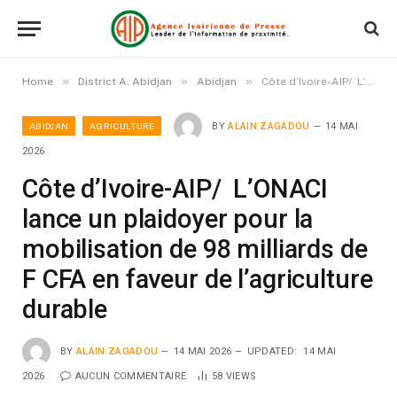
»
»
»
Home
District A. Abidjan
Abidjan
Côte d’Ivoire-AIP/ L’ONACI lance un plaidoyer pour la mobilisation de 98 milliards de F CFA en faveur de l’agriculture durable
ABIDJAN
AGRICULTURE
BY
ALAIN ZAGADOU
14 MAI
2026
Côte d’Ivoire-AIP/ L’ONACI
lance un plaidoyer pour la
mobilisation de 98 milliards de
F CFA en faveur de l’agriculture
durable
BY
ALAIN ZAGADOU
14 MAI 2026
UPDATED:
14 MAI
2026
AUCUN COMMENTAIRE
58
VIEWS