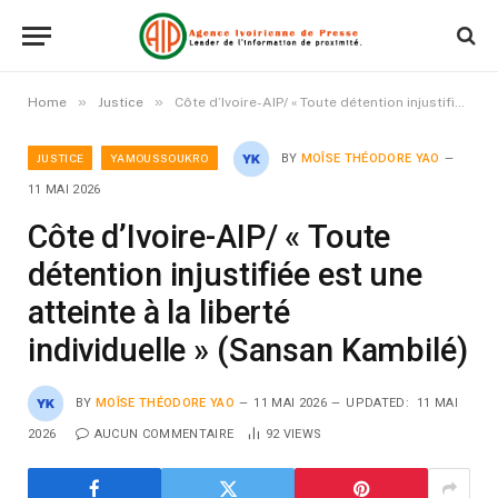
»
»
Home
Justice
Côte d’Ivoire-AIP/ « Toute détention injustifiée est une atteinte à la liberté individuelle » (Sansan Kambilé)
JUSTICE
YAMOUSSOUKRO
BY
MOÎSE THÉODORE YAO
11 MAI 2026
Côte d’Ivoire-AIP/ « Toute
détention injustifiée est une
atteinte à la liberté
individuelle » (Sansan Kambilé)
BY
MOÎSE THÉODORE YAO
11 MAI 2026
UPDATED:
11 MAI
2026
AUCUN COMMENTAIRE
92
VIEWS