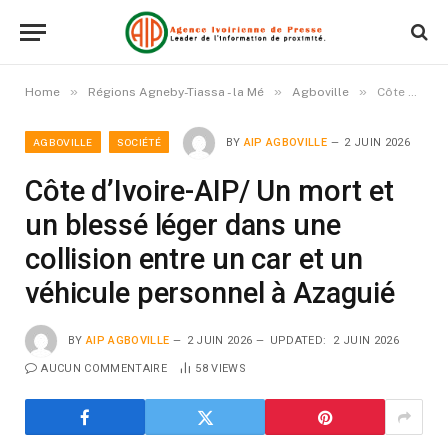
»
»
»
Home
Régions Agneby-Tiassa - la Mé
Agboville
Côte d’Ivoire-AIP/ Un mort et un blessé léger dans une collision entre un car et un véhicule personnel à Azaguié
AGBOVILLE
SOCIÉTÉ
BY
AIP AGBOVILLE
2 JUIN 2026
Côte d’Ivoire-AIP/ Un mort et
un blessé léger dans une
collision entre un car et un
véhicule personnel à Azaguié
BY
AIP AGBOVILLE
2 JUIN 2026
UPDATED:
2 JUIN 2026
AUCUN COMMENTAIRE
58
VIEWS