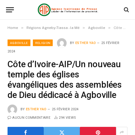
»
»
»
Home
Régions Agneby-Tiassa - la Mé
Agboville
Côte d’Ivoire-AIP/Un nouveau temple des églises évangéliques des assemblées de Dieu dédicacé à Agboville
AGBOVILLE
RELIGION
BY
ESTHER YAO
25 FÉVRIER
2024
Côte d’Ivoire-AIP/Un nouveau
temple des églises
évangéliques des assemblées
de Dieu dédicacé à Agboville
BY
ESTHER YAO
25 FÉVRIER 2024
AUCUN COMMENTAIRE
294
VIEWS