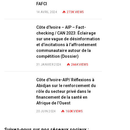
FAFCI
14 AVRIL 2024
273K
VIEWS
Côte d’Ivoire – AIP – Fact-
checking / CAN 2023: Éclairage
sur une vague de désinformation
et d’incitations à l’affrontement
communautaire autour de la
compétition (Dossier)
31 JANVIER 2024
266K
VIEWS
Côte d’Ivoire-AIP/ Réflexions à
Abidjan sur le renforcement du
rôle du secteur privé dans le
financement de la santé en
Afrique de l’Ouest
20 JUIN 2024
160K
VIEWS
Suivez-nous sur nos réseaux sociaux :