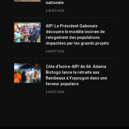
nationale
6 AOÛT 2026
AIP/ Le Président Gabonais
découvre le modèle ivoirien de
relogement des populations
impactées par les grands projets
6 AOÛT 2026
Côte d’Ivoire-AIP/ An 66: Adama
Bictogo lance la retraite aux
flambeaux à Yopougon dans une
ferveur populaire
6 AOÛT 2026