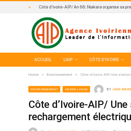
>
ACCUEIL
L’AIP
CÔTE D’IVOIRE
»
»
Home
Environnement
Côte d’Ivoire-AIP/ Une statio
ENVIRONNEMENT
GRAND-LAHOU
BY
JEAN-MARIE
Côte d’Ivoire-AIP/ Une 
rechargement électriqu