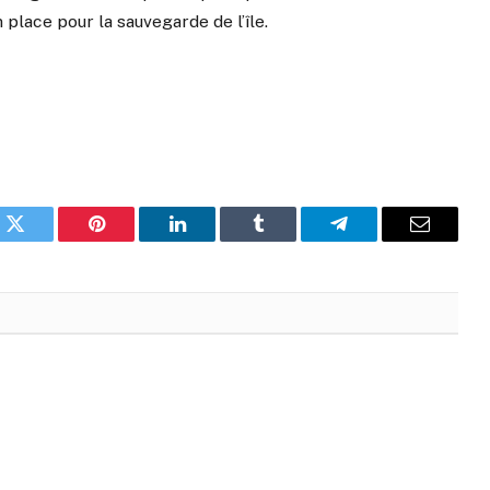
place pour la sauvegarde de l’île.
k
Twitter
Pinterest
LinkedIn
Tumblr
Telegram
Email