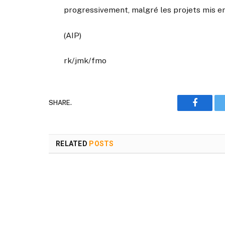
progressivement, malgré les projets mis en 
(AIP)
rk/jmk/fmo
SHARE.
Faceboo
RELATED
POSTS