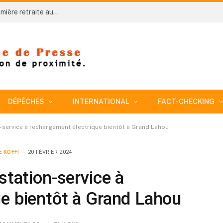
Côte d’Ivoire-AIP/ An 66: Niakara organise sa première retraite aux flambeaux sous le signe de l’unité nationale
DÉPÊCHES
INTERNATIONAL
FACT-CHECKING
n-service à rechargement électrique bientôt à Grand Lahou
 KOFFI
20 FÉVRIER 2024
station-service à
e bientôt à Grand Lahou