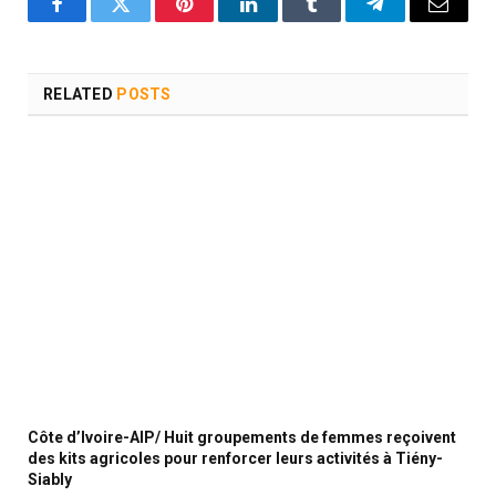
Facebook
Twitter
Pinterest
LinkedIn
Tumblr
Telegram
Email
RELATED
POSTS
Côte d’Ivoire-AIP/ Huit groupements de femmes reçoivent
des kits agricoles pour renforcer leurs activités à Tiény-
Siably