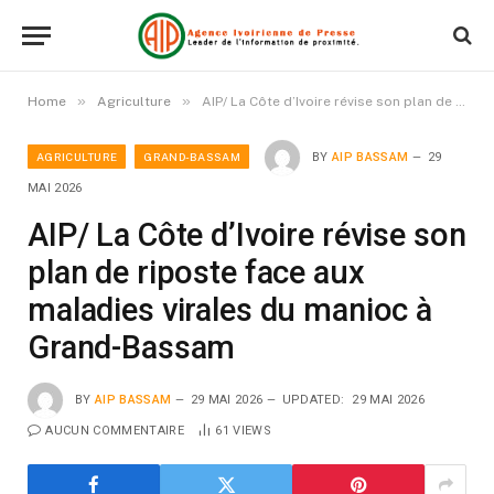
»
»
Home
Agriculture
AIP/ La Côte d’Ivoire révise son plan de riposte face aux maladies virales du manioc à Grand-Bassam
AGRICULTURE
GRAND-BASSAM
BY
AIP BASSAM
29
MAI 2026
AIP/ La Côte d’Ivoire révise son
plan de riposte face aux
maladies virales du manioc à
Grand-Bassam
BY
AIP BASSAM
29 MAI 2026
UPDATED:
29 MAI 2026
AUCUN COMMENTAIRE
61
VIEWS