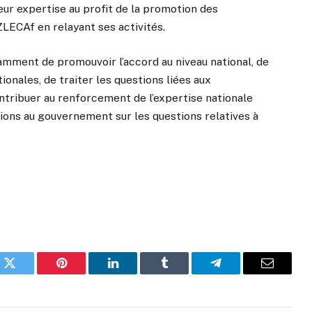
eur expertise au profit de la promotion des
ZLECAf en relayant ses activités.
amment de promouvoir l’accord au niveau national, de
ionales, de traiter les questions liées aux
ntribuer au renforcement de l’expertise nationale
ons au gouvernement sur les questions relatives à
k
Twitter
Pinterest
LinkedIn
Tumblr
Telegram
Email