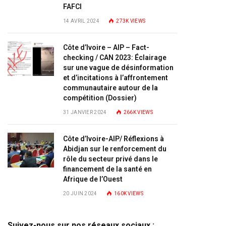
FAFCI
14 AVRIL 2024
273K
VIEWS
Côte d’Ivoire – AIP – Fact-
checking / CAN 2023: Éclairage
sur une vague de désinformation
et d’incitations à l’affrontement
communautaire autour de la
compétition (Dossier)
31 JANVIER 2024
266K
VIEWS
Côte d’Ivoire-AIP/ Réflexions à
Abidjan sur le renforcement du
rôle du secteur privé dans le
financement de la santé en
Afrique de l’Ouest
20 JUIN 2024
160K
VIEWS
Suivez-nous sur nos réseaux sociaux :