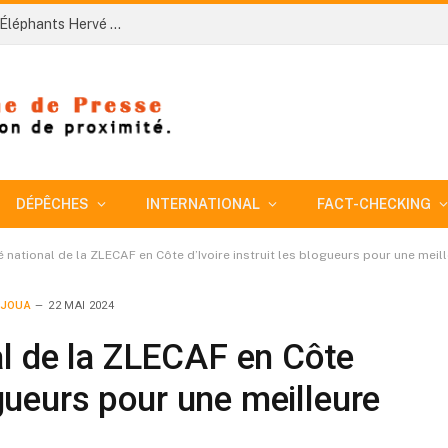
Côte d’Ivoire-AIP/ Le nouveau sélectionneur des Éléphants Hervé Renard veut bâtir une équipe plus disciplinée pour conquérir la CAN 2027
DÉPÊCHES
INTERNATIONAL
FACT-CHECKING
é national de la ZLECAF en Côte d’Ivoire instruit les blogueurs pour une meil
DJOUA
22 MAI 2024
al de la ZLECAF en Côte
logueurs pour une meilleure