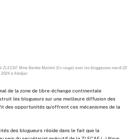
CN-ZLECAF, Mme Bamba Matiéni (En rouge) avec les bloggeuses mardi 22
 2024 à Abidjan
onal de la zone de libre-échange continentale
nstruit les blogueurs sur une meilleure diffusion des
fit des opportunités qu’offrent ces mécanismes de la
ités des blogueurs réside dans le fait que la
 sein du secrétariat exécutif de la ZLECAF (…) Nous