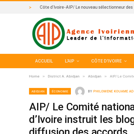
>
ACCUEIL
L’AIP
CÔTE D’IVOIRE
»
»
»
Home
District A. Abidjan
Abidjan
AIP/ Le Comit
ABIDJAN
ÉCONOMIE
BY
PHILOMENE KOUAME A
AIP/ Le Comité nation
d’Ivoire instruit les b
diffusion des accords