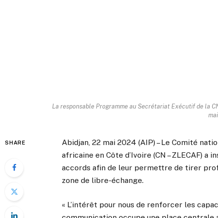
La responsable Programme au Secrétariat Exécutif de la 
mai
Abidjan, 22 mai 2024 (AIP) – Le Comité nati
SHARE
africaine en Côte d’Ivoire (CN – ZLECAF) a i
accords afin de leur permettre de tirer pro
zone de libre-échange.
« L’intérêt pour nous de renforcer les capac
communication occupe une place centrale au