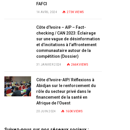
FAFCI
14 AVRIL 2024
273K
VIEWS
Côte d’Ivoire – AIP – Fact-
checking / CAN 2023: Éclairage
sur une vague de désinformation
et d’incitations à l’affrontement
communautaire autour de la
compétition (Dossier)
31 JANVIER 2024
266K
VIEWS
Côte d’Ivoire-AIP/ Réflexions à
Abidjan sur le renforcement du
rôle du secteur privé dans le
financement de la santé en
Afrique de l’Ouest
20 JUIN 2024
160K
VIEWS
Suivez-nous sur nos réseaux sociaux :