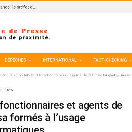
Côte d’Ivoire-AIP / 66e anniversaire de l’indépendance : le préfet d’Agnibilékrou appelle au civisme pour accompagner la dynamique de développement
DÉPÊCHES
INTERNATIONAL
FACT-CHECKING
Côte d’Ivoire-AIP/ 203 fonctionnaires et agents de l’Etat de l’Agnéby-Tiass
LET 2025
 fonctionnaires et agents de
sa formés à l’usage
ormatiques