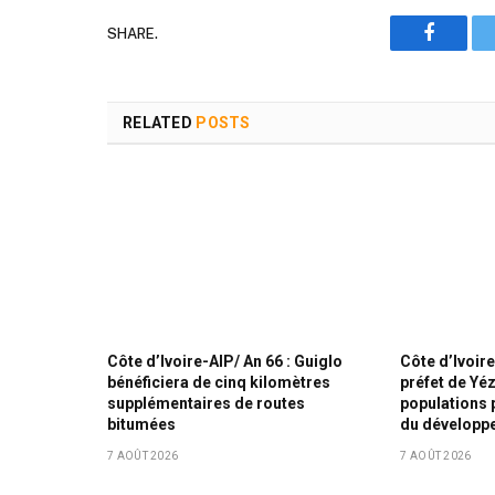
SHARE.
Faceboo
RELATED
POSTS
Côte d’Ivoire-AIP/ An 66 : Guiglo
Côte d’Ivoire
bénéficiera de cinq kilomètres
préfet de Yé
supplémentaires de routes
populations p
bitumées
du développ
7 AOÛT 2026
7 AOÛT 2026