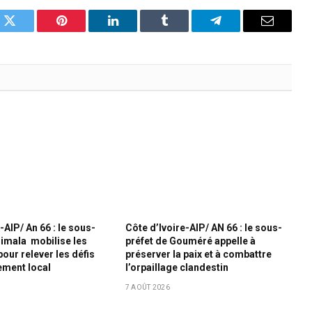
k
Twitter
Pinterest
LinkedIn
Tumblr
Telegram
Email
-AIP/ An 66 : le sous-
Côte d’Ivoire-AIP/ AN 66 : le sous-
zimala mobilise les
préfet de Gouméré appelle à
our relever les défis
préserver la paix et à combattre
ement local
l’orpaillage clandestin
7 AOÛT 2026