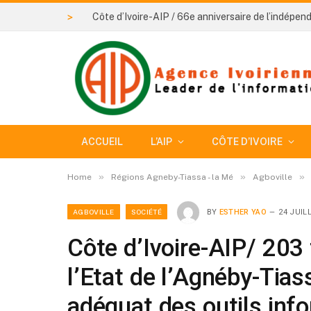
>
ACCUEIL
L’AIP
CÔTE D’IVOIRE
»
»
»
Home
Régions Agneby-Tiassa - la Mé
Agboville
AGBOVILLE
SOCIÉTÉ
BY
ESTHER YAO
24 JUIL
Côte d’Ivoire-AIP/ 203
l’Etat de l’Agnéby-Tias
adéquat des outils inf