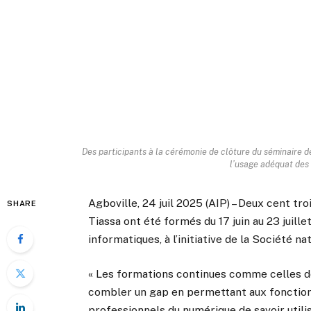
Des participants à la cérémonie de clôture du séminaire de
l’usage adéquat des 
Agboville, 24 juil 2025 (AIP) – Deux cent tro
SHARE
Tiassa ont été formés du 17 juin au 23 juille
informatiques, à l’initiative de la Société 
« Les formations continues comme celles de
combler un gap en permettant aux fonctionn
professionnels du numérique de savoir util