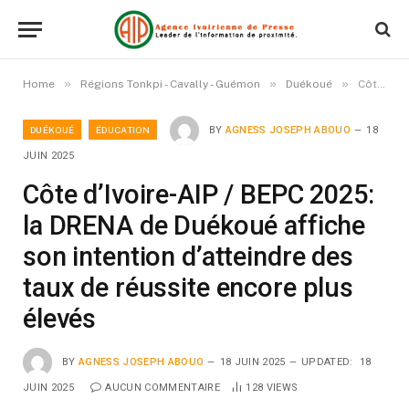
»
»
»
Home
Régions Tonkpi - Cavally - Guémon
Duékoué
Côte d’Ivoire-AIP / BEPC 2025: la DRENA de Duékoué affiche son intention d’atteindre des taux de réussite encore plus élevés
DUÉKOUÉ
ÉDUCATION
BY
AGNESS JOSEPH ABOUO
18
JUIN 2025
Côte d’Ivoire-AIP / BEPC 2025:
la DRENA de Duékoué affiche
son intention d’atteindre des
taux de réussite encore plus
élevés
BY
AGNESS JOSEPH ABOUO
18 JUIN 2025
UPDATED:
18
JUIN 2025
AUCUN COMMENTAIRE
128
VIEWS