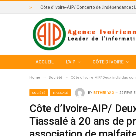
>
ACCUEIL
L’AIP
CÔTE D’IVOIRE
»
»
Home
Société
Côte d’Ivoire-AIP/ Deux individus c
SOCIÉTÉ
TIASSALÉ
BY
ESTHER YAO
29 FÉVRIE
Côte d’Ivoire-AIP/ Deu
Tiassalé à 20 ans de p
association de malfait