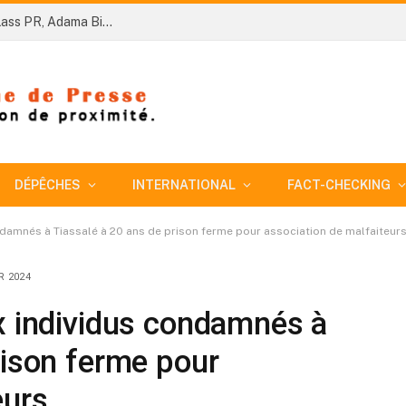
Côte d’Ivoire-AIP/ Concerto de l’indépendance : Lass PR, Adama Bictogo et Dia Houphouët aux côtés de la jeunesse à Yopougon
DÉPÊCHES
INTERNATIONAL
FACT-CHECKING
ondamnés à Tiassalé à 20 ans de prison ferme pour association de malfaiteur
R 2024
x individus condamnés à
rison ferme pour
eurs