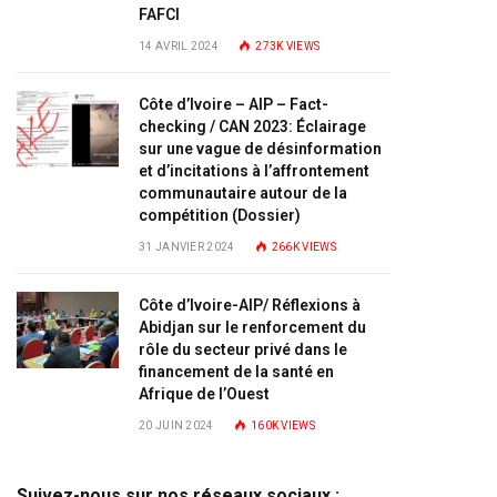
FAFCI
14 AVRIL 2024
273K
VIEWS
Côte d’Ivoire – AIP – Fact-
checking / CAN 2023: Éclairage
sur une vague de désinformation
et d’incitations à l’affrontement
communautaire autour de la
compétition (Dossier)
31 JANVIER 2024
266K
VIEWS
Côte d’Ivoire-AIP/ Réflexions à
Abidjan sur le renforcement du
rôle du secteur privé dans le
financement de la santé en
Afrique de l’Ouest
20 JUIN 2024
160K
VIEWS
Suivez-nous sur nos réseaux sociaux :