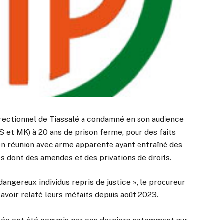
orrectionnel de Tiassalé a condamné en son audience
NS et MK) à 20 ans de prison ferme, pour des faits
t en réunion avec arme apparente ayant entraîné des
 dont des amendes et des privations de droits.
angereux individus repris de justice », le procureur
s avoir relaté leurs méfaits depuis août 2023.
 armée ont été commis par ces derniers notamment sur