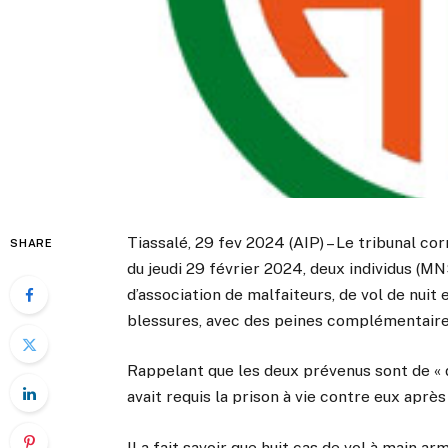
Tiassalé, 29 fev 2024 (AIP) – Le tribunal c
SHARE
du jeudi 29 février 2024, deux individus (M
d’association de malfaiteurs, de vol de nui
blessures, avec des peines complémentaires
Rappelant que les deux prévenus sont de « d
avait requis la prison à vie contre eux aprè
Il a fait savoir que huit cas de vol à main