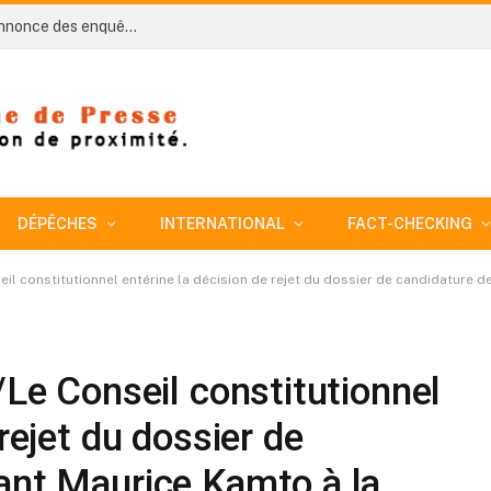
Côte d’Ivoire-AIP/ An 66: le président Ouattara annonce des enquêtes et des sanctions après des opérations de déguerpissement à Koumassi
DÉPÊCHES
INTERNATIONAL
FACT-CHECKING
l constitutionnel entérine la décision de rejet du dossier de candidature de l’oppos
/Le Conseil constitutionnel
rejet du dossier de
ant Maurice Kamto à la