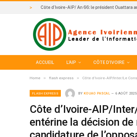
>
ACCUEIL
L’AIP
CÔTE D’IVOIRE
»
»
Home
flash express
Côte d’Ivoire-AIP/Inter/Le Consei
FLASH EXPRESS
BY
KOUAO PASCAL
6 AOÛT 2025
Côte d’Ivoire-AIP/Inter
entérine la décision de 
candidature de l’oppos