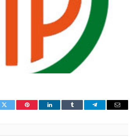
k
Twitter
Pinterest
LinkedIn
Tumblr
Telegram
Email