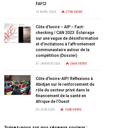
FAFCI
14 AVRIL 2024
273K
VIEWS
Côte d’Ivoire – AIP – Fact-
checking / CAN 2023: Éclairage
sur une vague de désinformation
et d’incitations à l’affrontement
communautaire autour de la
compétition (Dossier)
31 JANVIER 2024
266K
VIEWS
Côte d’Ivoire-AIP/ Réflexions à
Abidjan sur le renforcement du
rôle du secteur privé dans le
financement de la santé en
Afrique de l’Ouest
20 JUIN 2024
160K
VIEWS
Suivez-nous sur nos réseaux sociaux :