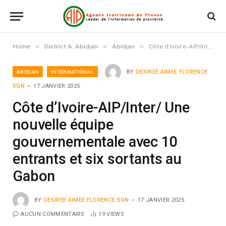
»
»
»
Home
District A. Abidjan
Abidjan
Côte d’Ivoire-AIP/Inter/ Une nouvelle équipe gouvernementale avec 10 entrants et six sortants au Gabon
ABIDJAN
INTERNATIONAL
BY
DESIREE AIMEE FLORENCE
SON
17 JANVIER 2025
Côte d’Ivoire-AIP/Inter/ Une
nouvelle équipe
gouvernementale avec 10
entrants et six sortants au
Gabon
BY
DESIREE AIMEE FLORENCE SON
17 JANVIER 2025
AUCUN COMMENTAIRE
19
VIEWS