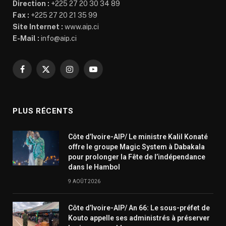
Direction :
+225 27 20 30 34 89
Fax :
+225 27 20 21 35 99
Site Internet :
www.aip.ci
E-Mail :
info@aip.ci
Facebook
X
Instagram
YouTube
(Twitter)
PLUS RÉCENTS
Côte d’Ivoire-AIP/ Le ministre Kalil Konaté
offre le groupe Magic System à Dabakala
pour prolonger la Fête de l’indépendance
dans le Hambol
9 AOÛT 2026
Côte d’Ivoire-AIP/ An 66: Le sous-préfet de
Kouto appelle ses administrés à préserver