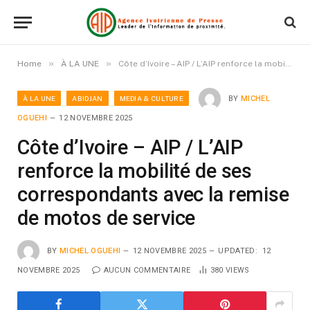
»
»
Home
À LA UNE
Côte d’Ivoire – AIP / L’AIP renforce la mobilité de ses correspondants avec la remise de motos de service
À LA UNE
ABIDJAN
MEDIA & CULTURE
BY
MICHEL
OGUEHI
12 NOVEMBRE 2025
Côte d’Ivoire – AIP / L’AIP
renforce la mobilité de ses
correspondants avec la remise
de motos de service
BY
MICHEL OGUEHI
12 NOVEMBRE 2025
UPDATED:
12
NOVEMBRE 2025
AUCUN COMMENTAIRE
380
VIEWS