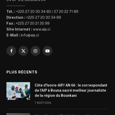
------------
Tél. :
+225 27 20 30 34 80 / 27 20 22 71 89
Direction :
+225 27 20 30 34 89
Fax :
+225 27 20 21 35 99
Site Internet :
www.aip.ci
E-Mail :
info@aip.ci
Facebook
X
Instagram
YouTube
(Twitter)
PLUS RÉCENTS
Côte d’Ivoire-AIP/ AN 66 : le correspondant
de l’AIP à Bouna sacré meilleur journaliste
de la région du Bounkani
7 AOÛT 2026