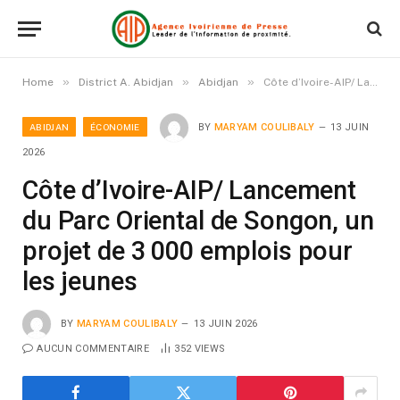
»
»
»
Home
District A. Abidjan
Abidjan
Côte d’Ivoire-AIP/ Lancement du Parc Oriental de Songon, un projet de 3 000 emplois pour les jeunes
ABIDJAN
ÉCONOMIE
BY
MARYAM COULIBALY
13 JUIN
2026
Côte d’Ivoire-AIP/ Lancement
du Parc Oriental de Songon, un
projet de 3 000 emplois pour
les jeunes
BY
MARYAM COULIBALY
13 JUIN 2026
AUCUN COMMENTAIRE
352
VIEWS