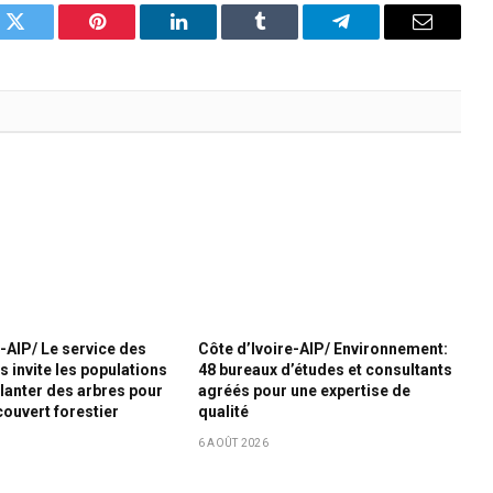
k
Twitter
Pinterest
LinkedIn
Tumblr
Telegram
Email
e-AIP/ Le service des
Côte d’Ivoire-AIP/ Environnement:
s invite les populations
48 bureaux d’études et consultants
planter des arbres pour
agréés pour une expertise de
couvert forestier
qualité
6 AOÛT 2026