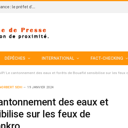
Côte d’Ivoire-AIP / 66e anniversaire de l’indépendance : le préfet d’Agnibilékrou appelle au civisme pour accompagner la dynamique de développement
DÉPÊCHES
INTERNATIONAL
FACT-CHECKING
AIP/ Le cantonnement des eaux et forêts de Bouaflé sensibilise sur les feu
NORBERT SEHI
19 JANVIER 2024
cantonnement des eaux et
bilise sur les feux de
ankro