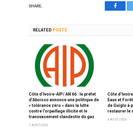
SHARE.
Faceboo
RELATED
POSTS
Côte d’Ivoire-AIP/ AN 66 : le préfet
Côte d’Ivoir
d’Aboisso annonce une politique de
Eaux et Forêt
« tolérance zéro » dans la lutte
de Guiglo à 
contre l’orpaillage illicite et le
restaurer le 
transvasement clandestin du gaz
6 AOÛT 2026
7 AOÛT 2026