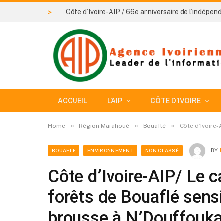
>
ACCUEIL
L’AIP
CÔTE D’IVOIRE
»
»
»
Home
Région Marahoué
Bouaflé
Côte d’Ivoire-
BOUAFLÉ
ENVIRONNEMENT
NON CLASSÉ
BY
Côte d’Ivoire-AIP/ Le 
forêts de Bouaflé sensi
brousse à N’Douffouk