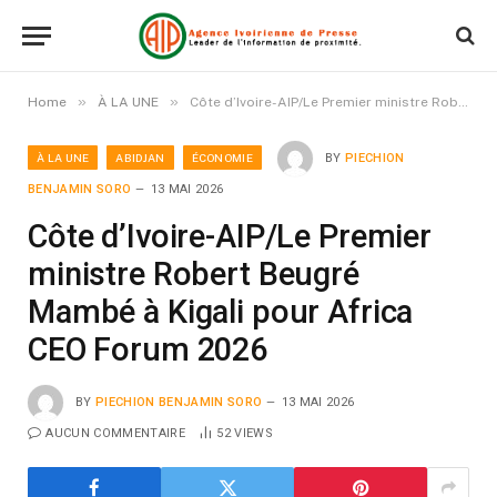
»
»
Home
À LA UNE
Côte d’Ivoire-AIP/Le Premier ministre Robert Beugré Mambé à Kigali pour Africa CEO Forum 2026
À LA UNE
ABIDJAN
ÉCONOMIE
BY
PIECHION
BENJAMIN SORO
13 MAI 2026
Côte d’Ivoire-AIP/Le Premier
ministre Robert Beugré
Mambé à Kigali pour Africa
CEO Forum 2026
BY
PIECHION BENJAMIN SORO
13 MAI 2026
AUCUN COMMENTAIRE
52
VIEWS