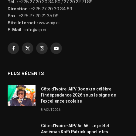
Tél. :
+225 27 20 30 34 80 / 27 20 22 71 89
Direction :
+225 27 20 30 34 89
Fax :
+225 27 20 21 35 99
Site Internet :
www.aip.ci
E-Mail :
info@aip.ci
Facebook
X
Instagram
YouTube
(Twitter)
PLUS RÉCENTS
Côte d’Ivoire-AIP/ Bodokro célèbre
l’indépendance 2026 sous le signe de
l’excellence scolaire
8 AOÛT 2026
Côte d’Ivoire-AIP/ An 66 : Le préfet
Asséman Koffi Patrick appelle les