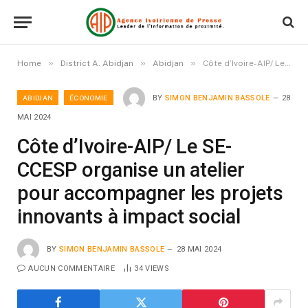
»
»
»
Home
District A. Abidjan
Abidjan
Côte d’Ivoire-AIP/ Le SE-CCESP organise un atelier pour accompagner les projets innovants à impact social
ABIDJAN
ÉCONOMIE
BY
SIMON BENJAMIN BASSOLE
28
MAI 2024
Côte d’Ivoire-AIP/ Le SE-
CCESP organise un atelier
pour accompagner les projets
innovants à impact social
BY
SIMON BENJAMIN BASSOLE
28 MAI 2024
AUCUN COMMENTAIRE
34
VIEWS