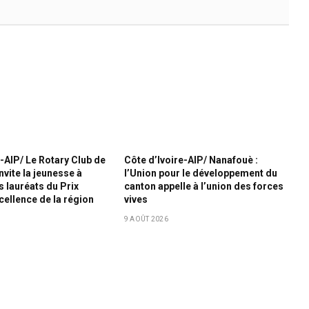
e-AIP/ Le Rotary Club de
Côte d’Ivoire-AIP/ Nanafouè :
vite la jeunesse à
l’Union pour le développement du
s lauréats du Prix
canton appelle à l’union des forces
xcellence de la région
vives
9 AOÛT 2026