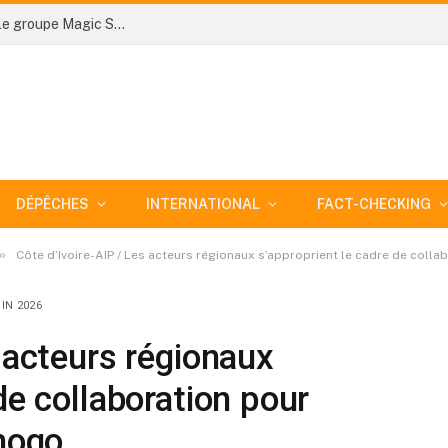
Côte d’Ivoire-AIP/ Le ministre Kalil Konaté offre le groupe Magic System à Dabakala pour prolonger la Fête de l’indépendance dans le Hambol
DÉPÊCHES
INTERNATIONAL
FACT-CHECKING
»
Côte d’Ivoire-AIP / Les acteurs régionaux s’approprient le cadre de colla
IN 2026
 acteurs régionaux
de collaboration pour
rhogo