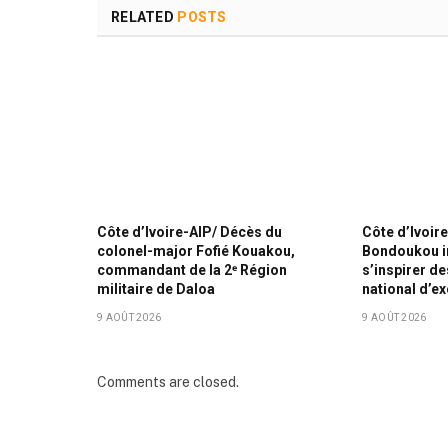
RELATED
POSTS
Côte d’Ivoire-AIP/ Décès du
Côte d’Ivoir
colonel-major Fofié Kouakou,
Bondoukou in
commandant de la 2ᵉ Région
s’inspirer de
militaire de Daloa
national d’e
9 AOÛT 2026
9 AOÛT 2026
Comments are closed.