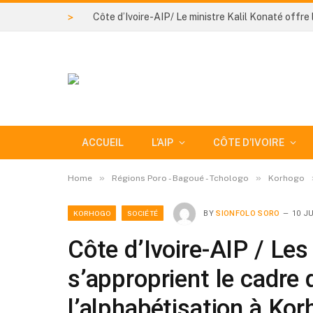
>
ACCUEIL
L’AIP
CÔTE D’IVOIRE
»
»
Home
Régions Poro - Bagoué - Tchologo
Korhogo
KORHOGO
SOCIÉTÉ
BY
SIONFOLO SORO
10 JU
Côte d’Ivoire-AIP / Les
s’approprient le cadre 
l’alphabétisation à Ko