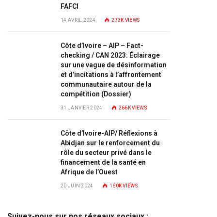
FAFCI
14 AVRIL 2024
273K
VIEWS
Côte d’Ivoire – AIP – Fact-
checking / CAN 2023: Éclairage
sur une vague de désinformation
et d’incitations à l’affrontement
communautaire autour de la
compétition (Dossier)
31 JANVIER 2024
266K
VIEWS
Côte d’Ivoire-AIP/ Réflexions à
Abidjan sur le renforcement du
rôle du secteur privé dans le
financement de la santé en
Afrique de l’Ouest
20 JUIN 2024
160K
VIEWS
Suivez-nous sur nos réseaux sociaux :