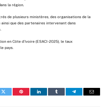
ans la région.
rés de plusieurs ministères, des organisations de la
es ainsi que des partenaires intervenant dans
.
tion en Côte d’Ivoire (ESACI-2025), le taux
le pays.
k
Twitter
Pinterest
LinkedIn
Tumblr
Telegram
Email