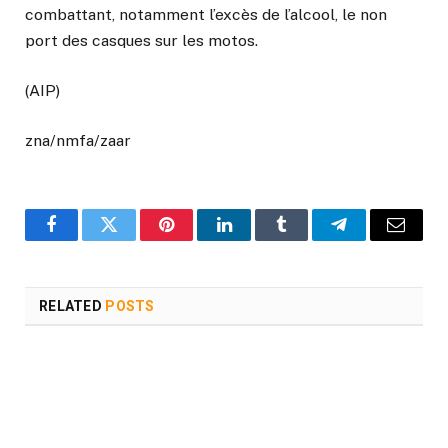
combattant, notamment l’excès de l’alcool, le non
port des casques sur les motos.
(AIP)
zna/nmfa/zaar
Facebook
Twitter
Pinterest
LinkedIn
Tumblr
Telegram
Email
RELATED
POSTS