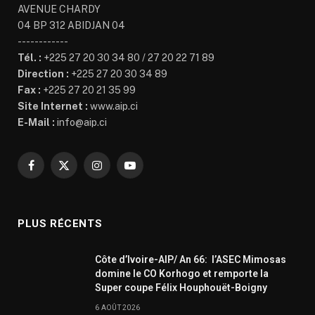
AVENUE CHARDY
04 BP 312 ABIDJAN 04
------------
Tél. :
+225 27 20 30 34 80 / 27 20 22 71 89
Direction :
+225 27 20 30 34 89
Fax :
+225 27 20 21 35 99
Site Internet :
www.aip.ci
E-Mail :
info@aip.ci
Facebook
X
Instagram
YouTube
(Twitter)
PLUS RÉCENTS
Côte d’Ivoire-AIP/ An 66: l’ASEC Mimosas
domine le CO Korhogo et remporte la
Super coupe Félix Houphouët-Boigny
6 AOÛT 2026