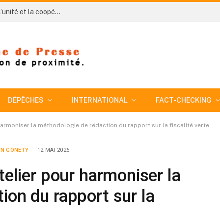
Côte d’Ivoire-AIP/An 66 : Gbaleu célèbre la paix, l’unité et la coopération transfrontalière avec le Liberia
DÉPÊCHES
INTERNATIONAL
FACT-CHECKING
 harmoniser la méthodologie de rédaction du rapport sur la fiscalité verte
IN GONETY
12 MAI 2026
telier pour harmoniser la
ion du rapport sur la