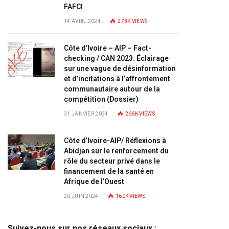
FAFCI
14 AVRIL 2024
273K
VIEWS
Côte d’Ivoire – AIP – Fact-
checking / CAN 2023: Éclairage
sur une vague de désinformation
et d’incitations à l’affrontement
communautaire autour de la
compétition (Dossier)
31 JANVIER 2024
266K
VIEWS
Côte d’Ivoire-AIP/ Réflexions à
Abidjan sur le renforcement du
rôle du secteur privé dans le
financement de la santé en
Afrique de l’Ouest
20 JUIN 2024
160K
VIEWS
Suivez-nous sur nos réseaux sociaux :