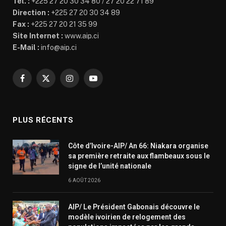
Tél. :
+225 27 20 30 34 80 / 27 20 22 71 89
Direction :
+225 27 20 30 34 89
Fax :
+225 27 20 21 35 99
Site Internet :
www.aip.ci
E-Mail :
info@aip.ci
Facebook
X
Instagram
YouTube
(Twitter)
PLUS RÉCENTS
Côte d’Ivoire-AIP/ An 66: Niakara organise
sa première retraite aux flambeaux sous le
signe de l’unité nationale
6 AOÛT 2026
AIP/ Le Président Gabonais découvre le
modèle ivoirien de relogement des