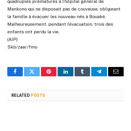
quadruplés prématurés à l’hôpital général de
Mankono qui ne disposait pas de couveuse, obligeant
la famille à évacuer les nouveau-nés à Bouaké.
Malheureusement, pendant l’évacuation, trois des
enfants ont perdu la vie.
(AIP)
Skb/zaar/fmo
Facebook
Twitter
Pinterest
LinkedIn
Tumblr
Telegram
Email
RELATED
POSTS