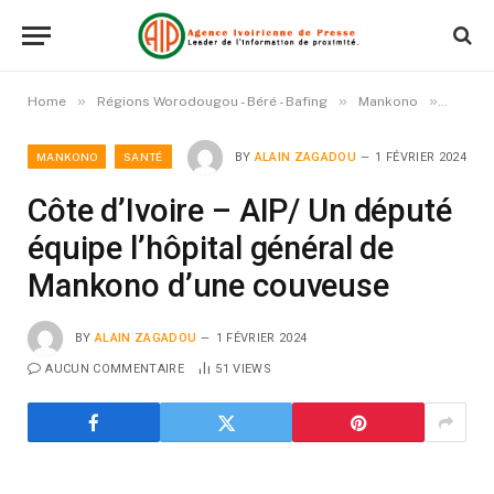
»
»
»
Home
Régions Worodougou - Béré - Bafing
Mankono
Côte d
MANKONO
SANTÉ
BY
ALAIN ZAGADOU
1 FÉVRIER 2024
Côte d’Ivoire – AIP/ Un député
équipe l’hôpital général de
Mankono d’une couveuse
BY
ALAIN ZAGADOU
1 FÉVRIER 2024
AUCUN COMMENTAIRE
51
VIEWS