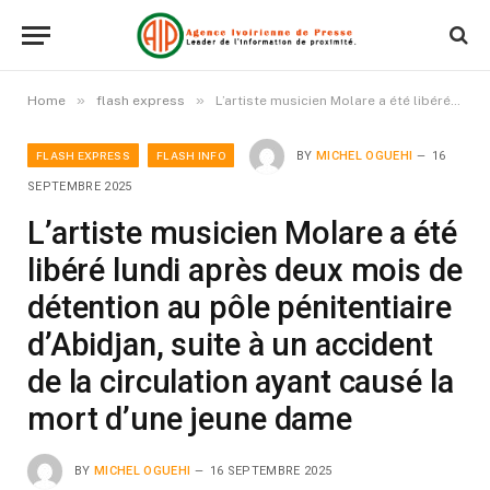
»
»
Home
flash express
L’artiste musicien Molare a été libéré lundi après deux mois de détention au pôle pénitentiaire d’Abidjan, suite à un accident de la circulation ayant causé la mort d’une jeune dame
FLASH EXPRESS
FLASH INFO
BY
MICHEL OGUEHI
16
SEPTEMBRE 2025
L’artiste musicien Molare a été
libéré lundi après deux mois de
détention au pôle pénitentiaire
d’Abidjan, suite à un accident
de la circulation ayant causé la
mort d’une jeune dame
BY
MICHEL OGUEHI
16 SEPTEMBRE 2025