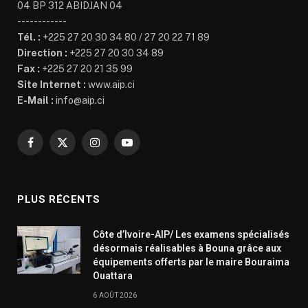
04 BP 312 ABIDJAN 04
------------
Tél. :
+225 27 20 30 34 80 / 27 20 22 71 89
Direction :
+225 27 20 30 34 89
Fax :
+225 27 20 21 35 99
Site Internet :
www.aip.ci
E-Mail :
info@aip.ci
Facebook
X
Instagram
YouTube
(Twitter)
PLUS RÉCENTS
Côte d’Ivoire-AIP/ Les examens spécialisés
désormais réalisables à Bouna grâce aux
équipements offerts par le maire Bouraima
Ouattara
6 AOÛT 2026