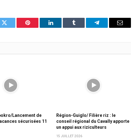
k
Twitter
Pinterest
LinkedIn
Tumblr
Telegram
Email
bokro/Lancement de
Région-Guiglo/ Filière riz : le
Vacances sécurisées 11
conseil régional du Cavally apporte
un appui aux riziculteurs
15 JUILLET 2026