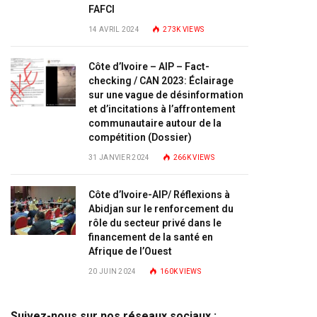
FAFCI
14 AVRIL 2024
273K
VIEWS
Côte d’Ivoire – AIP – Fact-
checking / CAN 2023: Éclairage
sur une vague de désinformation
et d’incitations à l’affrontement
communautaire autour de la
compétition (Dossier)
31 JANVIER 2024
266K
VIEWS
Côte d’Ivoire-AIP/ Réflexions à
Abidjan sur le renforcement du
rôle du secteur privé dans le
financement de la santé en
Afrique de l’Ouest
20 JUIN 2024
160K
VIEWS
Suivez-nous sur nos réseaux sociaux :