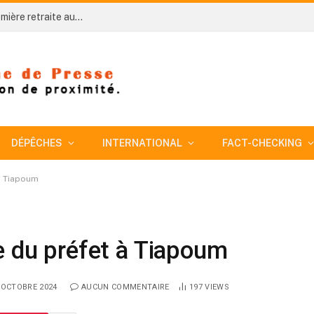
Côte d’Ivoire-AIP/ An 66: Niakara organise sa première retraite aux flambeaux sous le signe de l’unité nationale
DÉPÊCHES
INTERNATIONAL
FACT-CHECKING
 à Tiapoum
e du préfet à Tiapoum
 OCTOBRE 2024
AUCUN COMMENTAIRE
197
VIEWS