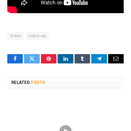
Video
video-aip
Facebook
Twitter
Pinterest
LinkedIn
Tumblr
Telegram
Email
RELATED
POSTS