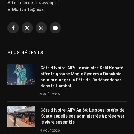
Site Internet :
www.aip.ci
E-Mail :
info@aip.ci
Facebook
X
Instagram
YouTube
(Twitter)
PLUS RÉCENTS
Côte d’Ivoire-AIP/ Le ministre Kalil Konaté
offre le groupe Magic System à Dabakala
pour prolonger la Fête de l’indépendance
dans le Hambol
9 AOÛT 2026
Côte d’Ivoire-AIP/ An 66: Le sous-préfet de
Kouto appelle ses administrés à préserver
le vivre ensemble
9 AOÛT 2026