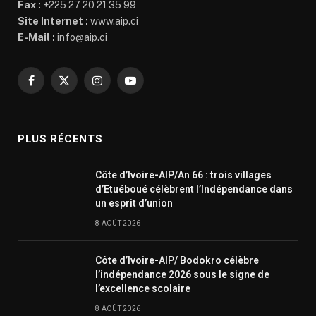
Fax :
+225 27 20 21 35 99
Site Internet :
www.aip.ci
E-Mail :
info@aip.ci
Facebook
X
Instagram
YouTube
(Twitter)
PLUS RÉCENTS
Côte d’Ivoire-AIP/An 66 : trois villages
d’Etuéboué célèbrent l’Indépendance dans
un esprit d’union
8 AOÛT 2026
Côte d’Ivoire-AIP/ Bodokro célèbre
l’indépendance 2026 sous le signe de
l’excellence scolaire
8 AOÛT 2026