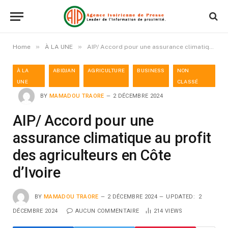
»
»
Home
À LA UNE
AIP/ Accord pour une assurance climatique au profit des agriculteurs en Côte d’Ivoire
À LA
ABIDJAN
AGRICULTURE
BUSINESS
NON
UNE
CLASSÉ
BY
MAMADOU TRAORE
2 DÉCEMBRE 2024
AIP/ Accord pour une
assurance climatique au profit
des agriculteurs en Côte
d’Ivoire
BY
MAMADOU TRAORE
2 DÉCEMBRE 2024
UPDATED:
2
DÉCEMBRE 2024
AUCUN COMMENTAIRE
214
VIEWS