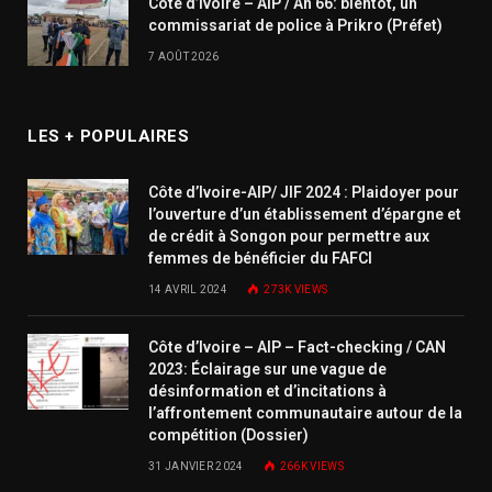
Côte d’Ivoire – AIP / An 66: bientôt, un
commissariat de police à Prikro (Préfet)
7 AOÛT 2026
LES + POPULAIRES
Côte d’Ivoire-AIP/ JIF 2024 : Plaidoyer pour
l’ouverture d’un établissement d’épargne et
de crédit à Songon pour permettre aux
femmes de bénéficier du FAFCI
14 AVRIL 2024
273K
VIEWS
Côte d’Ivoire – AIP – Fact-checking / CAN
2023: Éclairage sur une vague de
désinformation et d’incitations à
l’affrontement communautaire autour de la
compétition (Dossier)
31 JANVIER 2024
266K
VIEWS