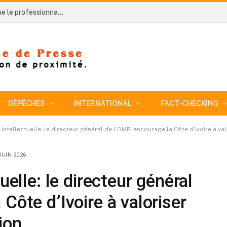
Côte d’Ivoire-AIP/ An 66 : le préfet de Gbêkê salue le professionnalisme des FDS et les appelle à la vigilance face aux menaces sécuritaires
DÉPÊCHES
INTERNATIONAL
FACT-CHECKING
 intellectuelle: le directeur général de l’OMPI encourage la Côte d’Ivoire à va
JUIN 2026
uelle: le directeur général
Côte d’Ivoire à valoriser
ion