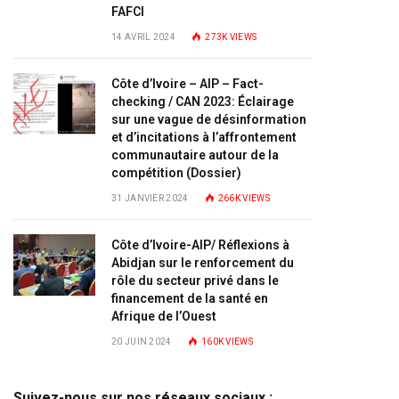
FAFCI
14 AVRIL 2024
273K
VIEWS
Côte d’Ivoire – AIP – Fact-
checking / CAN 2023: Éclairage
sur une vague de désinformation
et d’incitations à l’affrontement
communautaire autour de la
compétition (Dossier)
31 JANVIER 2024
266K
VIEWS
Côte d’Ivoire-AIP/ Réflexions à
Abidjan sur le renforcement du
rôle du secteur privé dans le
financement de la santé en
Afrique de l’Ouest
20 JUIN 2024
160K
VIEWS
Suivez-nous sur nos réseaux sociaux :