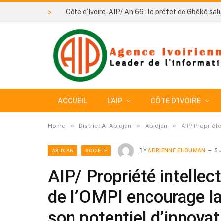
>
ACCUEIL
L’AIP
CÔTE D’IVOIRE
»
»
»
Home
District A. Abidjan
Abidjan
AIP/ Propriété
ABIDJAN
SOCIÉTÉ
BY
ADRIENNE EHOUMAN
5 
AIP/ Propriété intellect
de l’OMPI encourage la 
son potentiel d’innovat