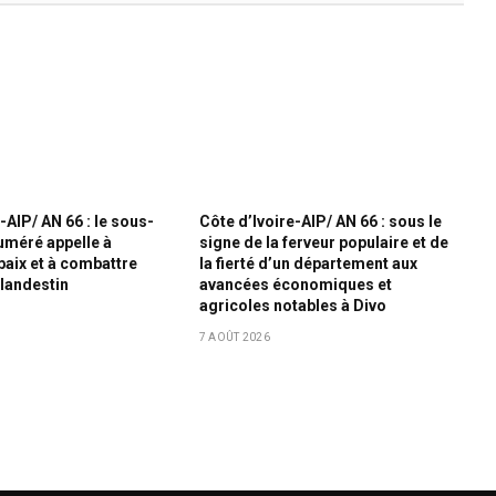
-AIP/ AN 66 : le sous-
Côte d’Ivoire-AIP/ AN 66 : sous le
uméré appelle à
signe de la ferveur populaire et de
paix et à combattre
la fierté d’un département aux
clandestin
avancées économiques et
agricoles notables à Divo
7 AOÛT 2026