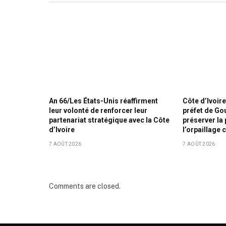
An 66/Les États-Unis réaffirment
Côte d’Ivoire
leur volonté de renforcer leur
préfet de Go
partenariat stratégique avec la Côte
préserver la 
d’Ivoire
l’orpaillage 
7 AOÛT 2026
7 AOÛT 2026
Comments are closed.