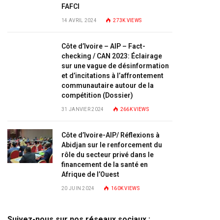
FAFCI
14 AVRIL 2024
273K
VIEWS
Côte d’Ivoire – AIP – Fact-
checking / CAN 2023: Éclairage
sur une vague de désinformation
et d’incitations à l’affrontement
communautaire autour de la
compétition (Dossier)
31 JANVIER 2024
266K
VIEWS
Côte d’Ivoire-AIP/ Réflexions à
Abidjan sur le renforcement du
rôle du secteur privé dans le
financement de la santé en
Afrique de l’Ouest
20 JUIN 2024
160K
VIEWS
Suivez-nous sur nos réseaux sociaux :