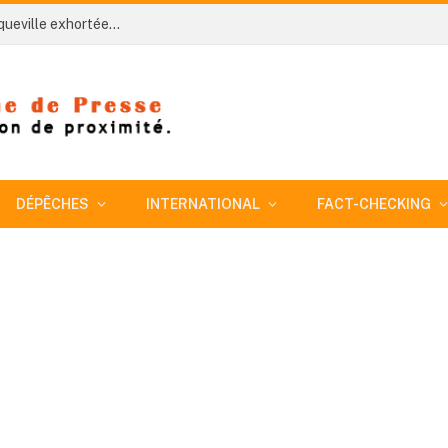
Côte d’Ivoire-AIP/ L’an 66: les populations de Jacqueville exhortées à préserver la paix pour contribuer à la réalisation de l’ambition du gouvernement
DÉPÊCHES
INTERNATIONAL
FACT-CHECKING