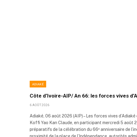
ADIAKÉ
Côte d’Ivoire-AIP/ An 66: les forces vives d
6 AOÛT 2026
Adiaké, 06 août 2026 (AIP) – Les forces vives d’Adiaké
Koffi Yao Kan Claude, en participant mercredi 5 août 20
préparatifs de la célébration du 66ᵉ anniversaire de l’
proximité de la place de l’Indépendance, autorités admi