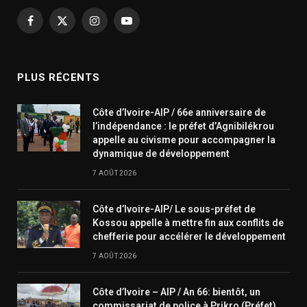
Facebook
X
Instagram
YouTube
(Twitter)
PLUS RÉCENTS
Côte d’Ivoire-AIP / 66e anniversaire de
l’indépendance : le préfet d’Agnibilékrou
appelle au civisme pour accompagner la
dynamique de développement
7 AOÛT 2026
Côte d’Ivoire-AIP/ Le sous-préfet de
Kossou appelle à mettre fin aux conflits de
chefferie pour accélérer le développement
7 AOÛT 2026
Côte d’Ivoire – AIP / An 66: bientôt, un
commissariat de police à Prikro (Préfet)