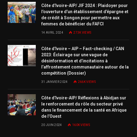
Côte d’Ivoire-AIP/ JIF 2024 : Plaidoyer pour
l’ouverture d’un établissement d’épargne et
de crédit à Songon pour permettre aux
femmes de bénéficier du FAFCI
14 AVRIL 2024
273K
VIEWS
Côte d’Ivoire – AIP – Fact-checking / CAN
2023: Éclairage sur une vague de
désinformation et d’incitations à
l’affrontement communautaire autour de la
compétition (Dossier)
31 JANVIER 2024
266K
VIEWS
Côte d’Ivoire-AIP/ Réflexions à Abidjan sur
le renforcement du rôle du secteur privé
dans le financement de la santé en Afrique
de l’Ouest
20 JUIN 2024
160K
VIEWS