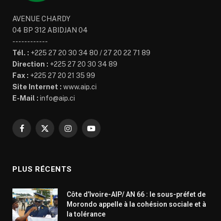
AVENUE CHARDY
04 BP 312 ABIDJAN 04
------------
Tél. :
+225 27 20 30 34 80 / 27 20 22 71 89
Direction :
+225 27 20 30 34 89
Fax :
+225 27 20 21 35 99
Site Internet :
www.aip.ci
E-Mail :
info@aip.ci
Facebook
X
Instagram
YouTube
(Twitter)
PLUS RÉCENTS
Côte d’Ivoire-AIP/ AN 66 : le sous-préfet de
Morondo appelle à la cohésion sociale et à
la tolérance