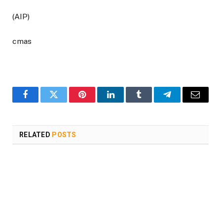
(AIP)
cmas
Facebook
Twitter
Pinterest
LinkedIn
Tumblr
Telegram
Email
RELATED
POSTS