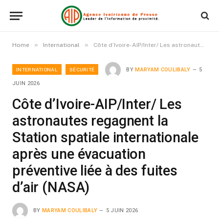
»
»
Home
International
Côte d’Ivoire-AIP/Inter/ Les astronautes regagnent la Station spatiale internationale après une évacuation préventive liée à des fuites d’air (NASA)
INTERNATIONAL
SÉCURITÉ
BY
MARYAM COULIBALY
5
JUIN 2026
Côte d’Ivoire-AIP/Inter/ Les
astronautes regagnent la
Station spatiale internationale
après une évacuation
préventive liée à des fuites
d’air (NASA)
BY
MARYAM COULIBALY
5 JUIN 2026