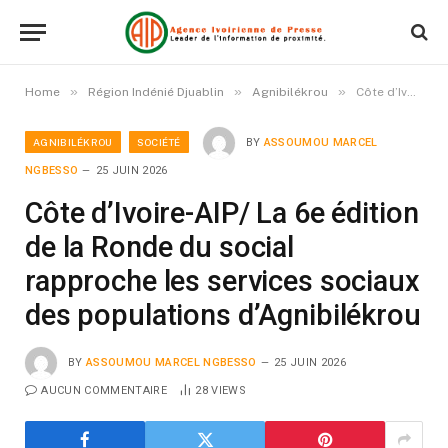
»
»
»
Home
Région Indénié Djuablin
Agnibilékrou
Côte d’Ivoire-AIP/ La 6e édition de la Ronde du social rapproche les services sociaux des populations d’Agnibilékrou
AGNIBILÉKROU
SOCIÉTÉ
BY
ASSOUMOU MARCEL
NGBESSO
25 JUIN 2026
Côte d’Ivoire-AIP/ La 6e édition
de la Ronde du social
rapproche les services sociaux
des populations d’Agnibilékrou
BY
ASSOUMOU MARCEL NGBESSO
25 JUIN 2026
AUCUN COMMENTAIRE
28
VIEWS