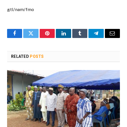
gtl/nam/fmo
Facebook
Twitter
Pinterest
LinkedIn
Tumblr
Telegram
Email
RELATED
POSTS