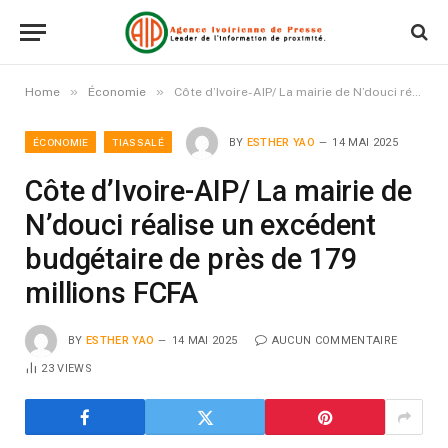
»
»
Home
Économie
Côte d’Ivoire-AIP/ La mairie de N’douci réalise un excédent budgétaire de près de 179 millions FCFA
ÉCONOMIE
TIASSALÉ
BY
ESTHER YAO
14 MAI 2025
Côte d’Ivoire-AIP/ La mairie de
N’douci réalise un excédent
budgétaire de près de 179
millions FCFA
BY
ESTHER YAO
14 MAI 2025
AUCUN COMMENTAIRE
23
VIEWS